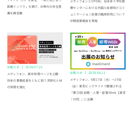
メディフォンとOPERe、日本赤十字社医
医療インフラ」を掲げ、AI時代の存在意
療センターにおける外国人妊婦向けコミ
義を再定義
ュニケーション支援の臨床研究について
中間成果報告を実施
お知らせ
2026.07.10
お知らせ
2026.06.11
メディフォン、新卒採用ページを公開
メディフォン、6月17日（水）～19日
将来の事業成長をともに担う次世代人材
（金）東京ビッグサイトで開催される
の採用を強化
「第25回 総務・人事・経理 Week【東京
｜6月】」に出展