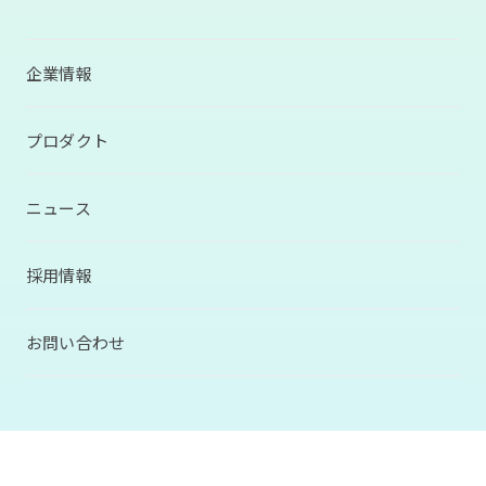
メディフォン、令和８年熊本地震に伴い、熊本県内の医療機関、救護施
【掲載のお知らせ】Spectrum Tokyo
2026.07.28
お知らせ
設・避難所（運営自治体）、企業に対して遠隔医療通訳サービス
メディフォン、新コーポレートアイデンティティ（CI）を策定 「命と向
mediPhone（メディフォン）を無料で提供開始
き合う医療インフラ」を掲げ、AI時代の存在意義を再定義
2026.05.29
お知らせ
企業情報
【掲載のお知らせ】O!Productニュース
2026.07.29
お知らせ
2026.07.22
お知らせ
【掲載のお知らせ】Spectrum Tokyo
メディフォンとOPERe、日本赤十字社医療センターにおける外国人妊婦
プロダクト
2026.05.20
お知らせ
向けコミュニケーション支援の臨床研究について中間成果報告を実施
【掲載のお知らせ】キーマンズネット
2026.07.28
お知らせ
メディフォン、新コーポレートアイデンティティ（CI）を策定 「命と向
ニュース
2026.07.10
お知らせ
き合う医療インフラ」を掲げ、AI時代の存在意義を再定義
2026.05.15
お知らせ
メディフォン、新卒採用ページを公開 将来の事業成長をともに担う次
世代人材の採用を強化
【掲載のお知らせ】PC-Webzine
採用情報
2026.07.22
お知らせ
メディフォンとOPERe、日本赤十字社医療センターにおける外国人妊婦
2026.06.11
お知らせ
向けコミュニケーション支援の臨床研究について中間成果報告を実施
メディフォン、6月17日（水）～19日（金）東京ビッグサイトで開催さ
お問い合わせ
れる「第25回 総務・人事・経理 Week【東京｜6月】」に出展