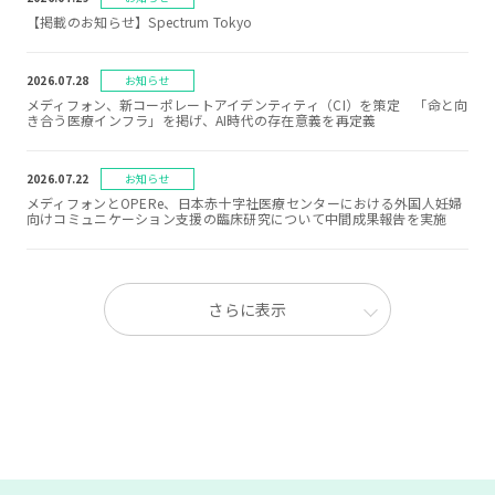
【掲載のお知らせ】Spectrum Tokyo
2026.07.28
お知らせ
メディフォン、新コーポレートアイデンティティ（CI）を策定 「命と向
き合う医療インフラ」を掲げ、AI時代の存在意義を再定義
2026.07.22
お知らせ
メディフォンとOPERe、日本赤十字社医療センターにおける外国人妊婦
向けコミュニケーション支援の臨床研究について中間成果報告を実施
さらに表示
2026.07.30
2026.07.31
2026.07.31
お知らせ
お知らせ
お知らせ
メディフォン、令和８年熊本地震に伴い、熊本県内の医療機関、救護施
【掲載のお知らせ】トラベルボイス
【掲載のお知らせ】トラベルボイス
設・避難所（運営自治体）、企業に対して遠隔医療通訳サービス
mediPhone（メディフォン）を無料で提供開始
2026.07.30
2026.07.29
お知らせ
お知らせ