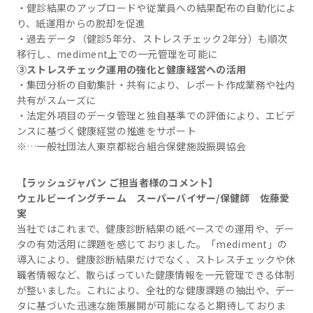
・健診結果のアップロードや従業員への結果配布の自動化によ
り、紙運用からの脱却を促進
・過去データ（健診5年分、ストレスチェック2年分）も順次
移行し、mediment上での一元管理を可能に
③ストレスチェック運用の強化と健康経営への活用
・集団分析の自動集計・共有により、レポート作成業務や社内
共有がスムーズに
・法定外項目のデータ管理と独自基準での評価により、エビデ
ンスに基づく健康経営の推進をサポート
※…一般社団法人東京都総合組合保健施設振興協会
【ラッシュジャパン ご担当者様のコメント】
ウェルビーイングチーム スーパーバイザー/保健師 佐藤愛
実
当社ではこれまで、健康診断結果の紙ベースでの運用や、デー
タの有効活用に課題を感じておりました。「mediment」の
導入により、健康診断結果だけでなく、ストレスチェックや休
職者情報など、散らばっていた健康情報を一元管理できる体制
が整いました。これにより、全社的な健康課題の抽出や、デー
タに基づいた迅速な施策展開が可能になると期待しておりま