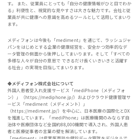
す。 また、従業員にとっても「自分の健康情報がひと目でわか
る」利便性と、視覚的な見やすさは大きな魅力です。会社と従
業員が共に健康への意識を高めるツールとして活用してまいり
ます。
メディフォンは今後も「mediment」を通じて、ラッシュジャ
パンをはじめとする企業の健康経営を、安全かつ効率的なデ
ータ管理の側面から後押ししてまいります。そして「すべての
多様な人々が自分の意思で できるだけ長くいきいきと活躍す
る社会」の実現を目指してまいります。
◆メディフォン株式会社について
外国人患者受入れ支援サービス「mediPhone（メディフォ
ン）」（https://mediphone.jp/）およびクラウド健康管理サ
ービス「mediment（メディメント）」
（https://mediment.jp/）を中心に、日本医療の国際化とDX
を推進しています。「mediPhone」は医療機関のみならず自
治体や医療団体など全国約88,000機関で導入され、外国人患
者と医療従事者の言葉の壁を解消しています。
「mediment」は産業医面談や健診データ管理をデジタルで