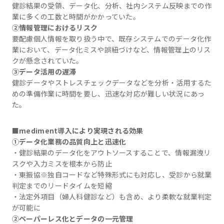
健診結果の受領、データ化、分析、社内システム反映までの作
業に多くの工数と時間がかかっていた。
②情報管理におけるリスク
要配慮個人情報を取り扱う中で、既存システムでのデータ化作
業において、データ化ミスや誤紐づけなど、情報管理上のリス
クが懸念されていた。
③データ活用の遅滞
健診データやストレスチェックデータなどを分析・活用するた
めの準備作業に時間を要し、迅速な対応が難しい状況にあっ
た。
■mediment導入により実現される効果
①データ化業務の品質向上と迅速化
・健診結果のデータ化をアウトソースすることで、情報漏洩リ
スクや入力ミスを根本から防止
・東振協※独自コードなど特殊形式にも対応し、受診から就業
判定までのリードタイムを短縮
・法定外項目（婦人科健診など）も含め、より柔軟な就業判定
が可能に
②ペーパーレス化とデータの一元管理