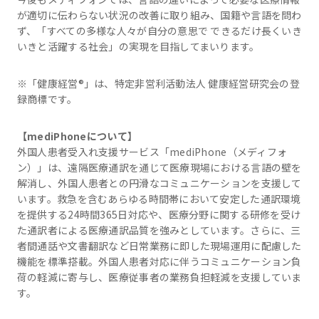
が適切に伝わらない状況の改善に取り組み、国籍や言語を問わ
ず、「すべての多様な人々が自分の意思で できるだけ長くいき
いきと活躍する社会」の実現を目指してまいります。
※「健康経営®」は、特定非営利活動法人 健康経営研究会の登
録商標です。
【mediPhoneについて】
外国人患者受入れ支援サービス「mediPhone（メディフォ
ン）」は、遠隔医療通訳を通じて医療現場における言語の壁を
解消し、外国人患者との円滑なコミュニケーションを支援して
います。救急を含むあらゆる時間帯において安定した通訳環境
を提供する24時間365日対応や、医療分野に関する研修を受け
た通訳者による医療通訳品質を強みとしています。さらに、三
者間通話や文書翻訳など日常業務に即した現場運用に配慮した
機能を標準搭載。外国人患者対応に伴うコミュニケーション負
荷の軽減に寄与し、医療従事者の業務負担軽減を支援していま
す。