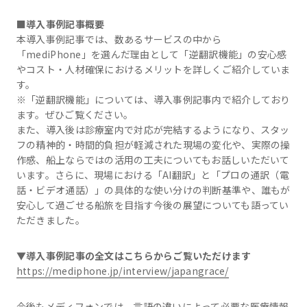
■導入事例記事概要
本導入事例記事では、数あるサービスの中から
「mediPhone」を選んだ理由として「逆翻訳機能」の安心感
やコスト・人材確保におけるメリットを詳しくご紹介していま
す。
※「逆翻訳機能」については、導入事例記事内で紹介しており
ます。ぜひご覧ください。
また、導入後は診療室内で対応が完結するようになり、スタッ
フの精神的・時間的負担が軽減された現場の変化や、実際の操
作感、船上ならではの活用の工夫についてもお話しいただいて
います。さらに、現場における「AI翻訳」と「プロの通訳（電
話・ビデオ通話）」の具体的な使い分けの判断基準や、誰もが
安心して過ごせる船旅を目指す今後の展望についても語ってい
ただきました。
▼導入事例記事の全文はこちらからご覧いただけます
https://mediphone.jp/interview/japangrace/
今後もメディフォンでは、言語の違いによって必要な医療情報