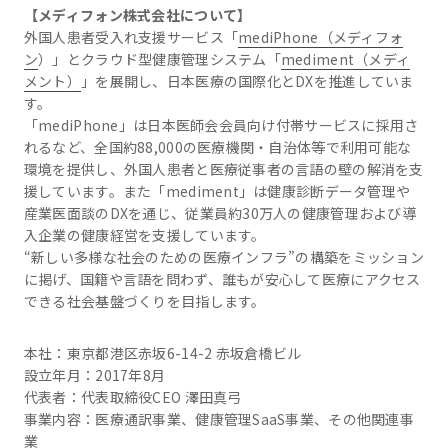
【メディフォン株式会社について】
外国人患者受入れ支援サービス「
mediPhone（メディフォ
ン
）」とクラウド型健康管理システム「
mediment（メディ
メント）
」を展開し、日本医療の国際化とDXを推進していま
す。
「mediPhone」は日本医師会会員向け付帯サービスに採用さ
れるなど、全国約88,000の医療機関・自治体等で利用可能な
環境を提供し、外国人患者と医療従事者の言語の壁の解消を支
援しています。また「mediment」は健康診断データ管理や
産業医面談のDXを通じ、従業員約30万人の健康管理および導
入企業の健康経営を支援しています。
“新しい多様な社会のための医療インフラ”の構築をミッション
に掲げ、国籍や言語を問わず、誰もが安心して医療にアクセス
できる社会基盤づくりを目指します。
本社：東京都港区赤坂6-14-2 赤坂倉橋ビル
設立年月：2017年8月
代表者：代表取締役CEO 澤田真弓
事業内容：医療通訳事業、健康管理SaaS事業、その他関連事
業