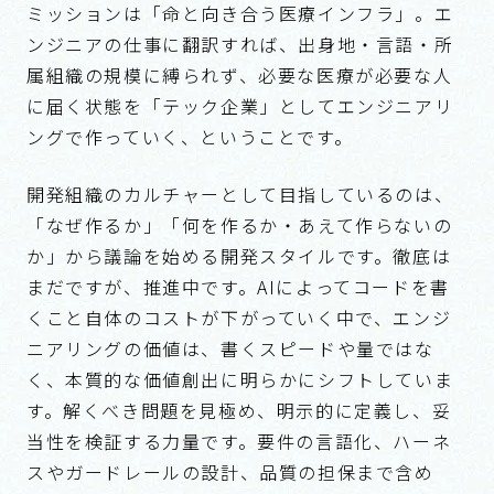
開発組織のカルチャーとして目指しているのは、
「なぜ作るか」「何を作るか・あえて作らないの
か」から議論を始める開発スタイルです。徹底は
まだですが、推進中です。AIによってコードを書
くこと自体のコストが下がっていく中で、エンジ
ニアリングの価値は、書くスピードや量ではな
く、本質的な価値創出に明らかにシフトしていま
す。解くべき問題を見極め、明示的に定義し、妥
当性を検証する力量です。要件の言語化、ハーネ
スやガードレールの設計、品質の担保まで含め
て、AI を組み込んだ開発フロー全体を整えてい
く。AI に振り回されず道具として使いこなす前提
として、「なぜ作るのか」「何を作るのか」を理
解するプロダクトマインドを開発組織全員のスタ
ンダードとして深めていきたいと考えています。