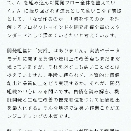
開発組織に「完成」はありません。実装やデータ
モデルに関する負債や運用上の改善点もまだまだ
残っていますが、それを必ずしも悪いことだとは
捉えていません。手段に縛られず、本質的な価値
創出と品質向上をどう実現するか。それが、開発
組織の中心にある問いです。負債を読み解き、機
能開発と生産性改善の優先順位をつけて価値創出
を最大化する。そんな地味で泥臭い作業こそがエ
ンジニアリングの本質です。
整っていないぶん、エンジニアが関われる範囲は
広く、問題の見極めから実装、運用、改善までを
地続きで経験できる。届けたもののインパクトも
そのまま見える。エンジニアとして大きく成長で
きる場です。
医療と人の健康に、エンジニアとして正面から向