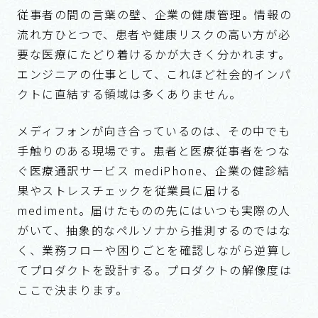
メディフォンが向き合っているのは、その中でも
手触りのある現場です。患者と医療従事者をつな
ぐ医療通訳サービス mediPhone、企業の健診結
果やストレスチェックを従業員に届ける
mediment。届けたものの先にはいつも実際の人
がいて、抽象的なペルソナから推測するのではな
く、業務フローや困りごとを確認しながら逆算し
てプロダクトを設計する。プロダクトの解像度は
ここで決まります。
ミッションは「命と向き合う医療インフラ」。エ
ンジニアの仕事に翻訳すれば、出身地・言語・所
属組織の規模に縛られず、必要な医療が必要な人
に届く状態を「テック企業」としてエンジニアリ
ングで作っていく、ということです。