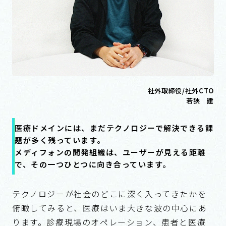
社外取締役/社外CTO
若狹 建
医療ドメインには、まだテクノロジーで解決できる課
題が多く残っています。
メディフォンの開発組織は、ユーザーが見える距離
で、その一つひとつに向き合っています。
テクノロジーが社会のどこに深く入ってきたかを
俯瞰してみると、医療はいま大きな波の中心にあ
ります。診療現場のオペレーション、患者と医療
従事者の間の言葉の壁、企業の健康管理。情報の
流れ方ひとつで、患者や健康リスクの高い方が必
要な医療にたどり着けるかが大きく分かれます。
エンジニアの仕事として、これほど社会的インパ
クトに直結する領域は多くありません。