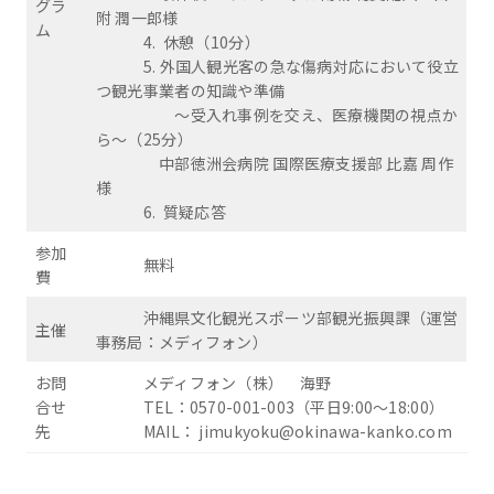
グラ
附 潤一郎様
ム
4. 休憩（10分）
5. 外国人観光客の急な傷病対応において役立
つ観光事業者の知識や準備
〜受入れ事例を交え、医療機関の視点か
ら〜（25分）
中部徳洲会病院 国際医療支援部 比嘉 周作
様
6. 質疑応答
参加
無料
費
沖縄県文化観光スポーツ部観光振興課（運営
主催
事務局：メディフォン）
お問
メディフォン（株） 海野
合せ
TEL：0570-001-003（平日9:00～18:00）
先
MAIL： jimukyoku@okinawa-kanko.com