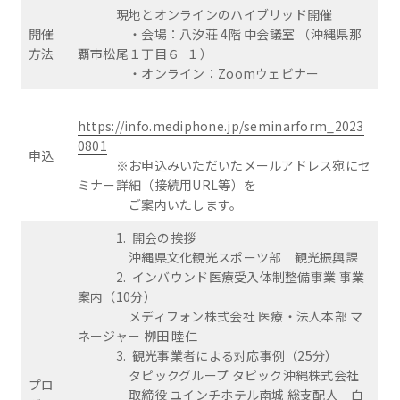
現地とオンラインのハイブリッド開催
開催
・会場：八汐荘 4階 中会議室 （沖縄県那
方法
覇市松尾１丁目６−１）
・オンライン：Zoomウェビナー
https://info.mediphone.jp/seminarform_2023
0801
申込
※お申込みいただいたメールアドレス宛にセ
ミナー詳細（接続用URL等）を
ご案内いたします。
1. 開会の挨拶
沖縄県文化観光スポーツ部 観光振興課
2. インバウンド医療受入体制整備事業 事業
案内（10分）
メディフォン株式会社 医療・法人本部 マ
ネージャー 栁田 睦仁
3. 観光事業者による対応事例（25分）
タピックグループ タピック沖縄株式会社
プロ
取締役 ユインチホテル南城 総支配人 白