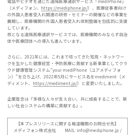
電話やビデオを通じた遠隔医療通訳サービス「mediPhone」
（メディフォン、
https://mediphone.jp/
）、医療従事者向け
の外国人患者受入れ関連の研修・セミナーの開催などの事業を
展開し、医療機関の外国人患者受入れ体制整備を包括的に支援
しています。
核となる遠隔医療通訳サービスでは、医療機関のみならず自治
体や医療団体への導入も進んでいます。
さらに、2021年には、これまで培ってきた知見・ネットワー
クを生かした健康経営・予防医療に貢献する新事業としてクラ
ウド健康管理システム”your mediPhone（ユアメディフォ
ン）”を立ち上げ、2022年5月にサービス名をmediment（メ
ディメント、
https://mediment.jp/
）と変更いたしました。
企業理念は『多様な人々が支え合い、共に成長することで、新
しい社会システムの構築に貢献する』。
【本プレスリリースに関する報道機関のお問合せ先】
メディフォン株式会社 MAIL: info@mediphone.jp /