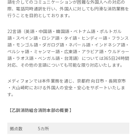
語を介してのコミュニケーションが困難な外国人への対応の
際、電話同時通訳を行い、外国人に対しても円滑な消防業務を
行うことを目的としております。
22言語（英語・中国語・韓国語・ベトナム語・ポルトガル
語・スペイン語・ロシア語・タイ語・ヒンディー語・フランス
語・モンゴル語・ダガログ語・ネパール語・インドネシア語・
ペルシャ語・ミャンマー語・広東語・アラビア語・ウルドゥー
語・ラオス語・ベンガル語・台湾語）については365日24時間
対応、その他の言語についても可能な限り対応いたします。
メディフォンでは本件業務を通じ、京都府 向日市・長岡京市
・大山崎町における外国人の安全・安心をサポートいたしま
す。
【乙訓消防組合消防本部の概要 】
拠点数
5カ所