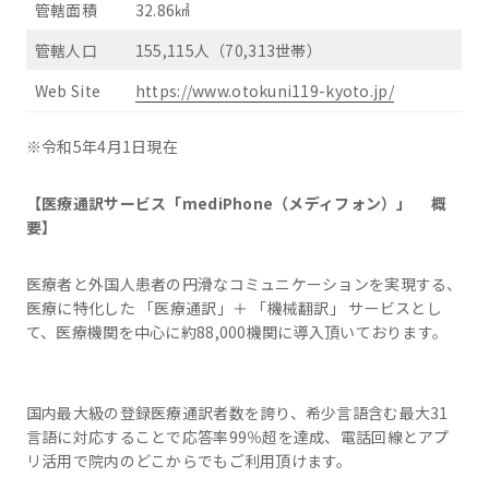
管轄面積
32.86㎢
管轄人口
155,115人（70,313世帯）
Web Site
https://www.otokuni119-kyoto.jp/
※令和5年4月1日現在
【医療通訳サービス「mediPhone（メディフォン）」 概
要】
医療者と外国人患者の円滑なコミュニケーションを実現する、
医療に特化した 「医療通訳」＋ 「機械翻訳」 サービスとし
て、医療機関を中心に約88,000機関に導入頂いております。
国内最大級の登録医療通訳者数を誇り、希少言語含む最大31
言語に対応することで応答率99％超を達成、電話回線とアプ
リ活用で院内のどこからでもご利用頂けます。