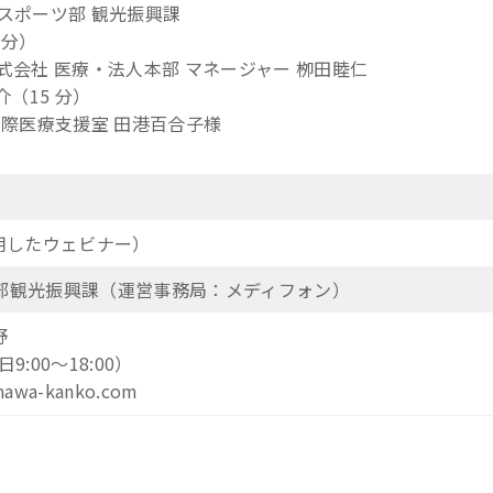
ーツ部 観光振興課
 分）
 医療・法人本部 マネージャー 栁田睦仁
（15 分）
医療支援室 田港百合子様
用したウェビナー）
観光振興課（運営事務局：メディフォン）
野
9:00～18:00）
awa-kanko.com