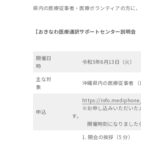
県内の医療従事者・医療ボランティアの方に、
【おきなわ医療通訳サポートセンター説明会
開催日
令和5年6月13日（火） 16
時
主な対
沖縄県内の医療従事者 （医
象
https://info.mediphone
※お申し込みいただいたメー
申込
す。
開催時刻になりましたら接
1. 開会の挨拶（5 分）