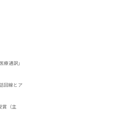
医療通訳」
話回線とア
受賞（主