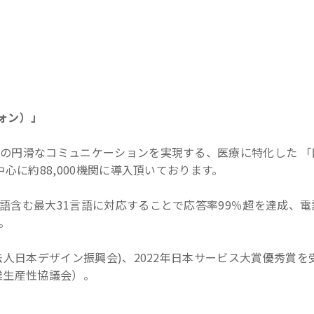
フォン）」
の円滑なコミュニケーションを実現する、医療に特化した 「
心に約88,000機関に導入頂いております。
語含む最大31言語に対応することで応答率99％超を達成、電
。
法人日本デザイン振興会)、2022年日本サービス大賞優秀賞を
業生産性協議会）。