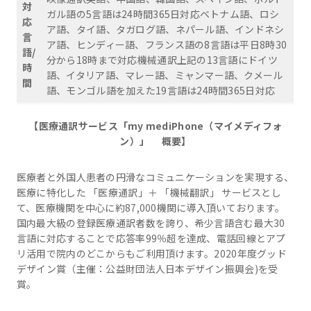
対
ガル語の5言語は24時間365日対応ベトナム語、ロシ
応
ア語、タイ語、タガログ語、ネパール語、インドネシ
言
ア語、ヒンディー語、フランス語の8言語は平日8時30
語/
分から18時まで対応機械通訳上記の13言語にドイツ
時
語、イタリア語、マレー語、ミャンマー語、クメール
間
語、モンゴル語を加えた19言語は24時間365日対応
【医療通訳サービス「
my mediPhone
（マイメディフォ
ン）」
概要】
医療者と外国人患者の円滑なコミュニケーションを実現する、
医療に特化した 「医療通訳」＋ 「機械翻訳」 サービスとし
て、医療機関を中心に約87,000機関に導入頂いております。
国内最大級の登録医療通訳者数を誇り、希少言語含む最大30
言語に対応することで応答率99％超を達成、電話回線とアプ
リ活用で院内のどこからもご利用頂けます。2020年度グッド
デザイン賞（主催：公益財団法人日本デザイン振興会)を受
賞。