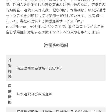
で、外国人を対象とした感染症まん延防止等のため、感染者の
行動調査、通院・入院支援、健康相談、保険相談、服薬支援等
を行うことを目的として本業務を実施しています。 本業務に
おいて、当社の提供する医療通訳サービス「my
mediPhone」を利用いただくことで、新型コロナウイルスを
含む感染症に対応する医療インフラへの貢献を果たします。
【本業務の概要】
対
象
埼玉県内の保健所（13か所）
施
設
提
供
映像通訳及び機械通訳
機
能
映像通訳英語、中国語、韓国語、スペイン語、ポルト