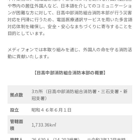
や市内の居住外国人など、日本語を介してのコミュニケーショ
ンが困難な方に対して、日高中部消防組合消防本部が行う災害
対応を円滑に行うため、電話医療通訳サービスを用いた多言語
対応体制を確保し、安全・安心なまちづくりに寄与することを
目的としています。
メディフォンでは本取り組みを通じ、外国人の命を守る消防活
動に貢献いたします。
【日高中部消防組合消防本部の概要】
3カ所（日高中部消防組合消防署・三石支署・新
拠点数
冠支署）
設立
昭和４６年６月１日
管轄面
1,733.36k㎡
積
管轄人
26,630人（14,203世帯） ※令和3年12月末時