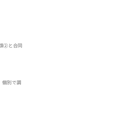
分類②と合同
、個別で調