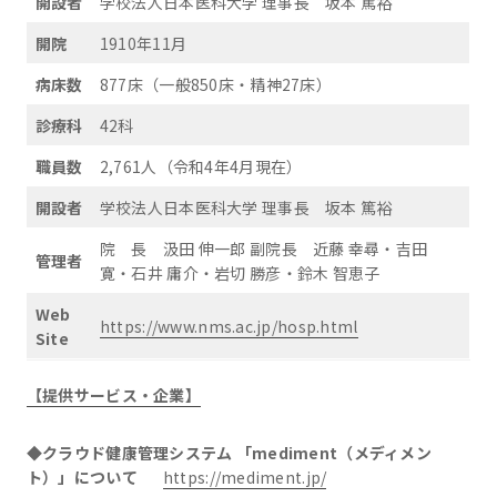
開設者
学校法人日本医科大学 理事長 坂本 篤裕
開院
1910年11月
病床数
877床（一般850床・精神27床）
診療科
42科
職員数
2,761人（令和4年4月現在）
開設者
学校法人日本医科大学 理事長 坂本 篤裕
院 長 汲田 伸一郎 副院長 近藤 幸尋・吉田
管理者
寛・石井 庸介・岩切 勝彦・鈴木 智恵子
Web
https://www.nms.ac.jp/hosp.html
Site
【提供サービス・企業】
◆クラウド健康管理システム 「mediment（メディメン
ト）」について
https://mediment.jp/