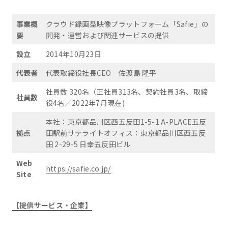
事業概
クラウド録画型映像プラットフォーム「Safie」の
要
開発・運営および関連サービスの提供
設立
2014年10月23日
代表者
代表取締役社長CEO 佐渡島 隆平
社員数 320名（正社員313名、契約社員3名、取締
社員数
役4名／2022年7月現在)
本社：東京都品川区西五反田1-5-1 A-PLACE五反
拠点
田駅前サテライトオフィス：東京都品川区西五反
田 2-29-5 日幸五反田ビル
Web
https://safie.co.jp/
Site
【提供サービス・企業】