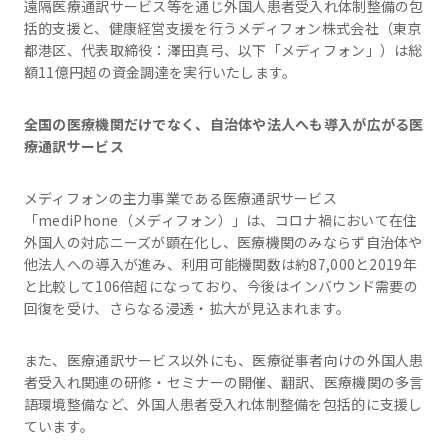
遠隔医療通訳サービス等を通じ外国人患者受入れ体制整備の包
括的支援と、健康経営支援を行うメディフォン株式会社（東京
都港区、代表取締役：澤田真弓、以下「メディフォン」）は総
額11億円超の資金調達を実行いたします。
全国の医療機関だけでなく、自治体や法人へも導入が広がる医
療通訳サービス
メディフォンの主力事業である医療通訳サービス
「mediPhone（メディフォン）」は、コロナ禍において在住
外国人の対応ニーズが顕在化し、医療機関のみならず自治体や
他法人への導入が進み、利用可能機関数は約87,000と2019年
と比較して106倍超になっており、今後はインバウンド需要の
回復を受け、さらなる浸透・拡大が見込まれます。
また、医療通訳サービス以外にも、医療従事者向けの外国人患
者受入れ関連の研修・セミナーの開催、翻訳、医療機関の多言
語環境整備など、外国人患者受入れ体制整備を包括的に支援し
ています。