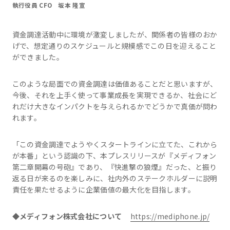
執行役員 CFO 坂本 隆宣
資金調達活動中に環境が激変しましたが、関係者の皆様のおか
げで、想定通りのスケジュールと規模感でこの日を迎えること
ができました。
このような局面での資金調達は価値あることだと思いますが、
今後、それを上手く使って事業成長を実現できるか、社会にど
れだけ大きなインパクトを与えられるかでどうかで真価が問わ
れます。
「この資金調達でようやくスタートラインに立てた、これから
が本番」という認識の下、本プレスリリースが『メディフォン
第二章開幕の号砲』であり、『快進撃の狼煙』だった、と振り
返る日が来るのを楽しみに、社内外のステークホルダーに説明
責任を果たせるように企業価値の最大化を目指します。
◆メディフォン株式会社について
https://mediphone.jp/