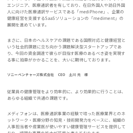
エンジニア、医療通訳者を有しており、在日外国人や訪日外国
人に向けた医療通訳サービスである「mediPhone」、企業の
健康経営を支援するSaaSソリューションの「mediment」の
展開を進めています。
まさに、日本のヘルスケアの課題である国際対応と健康経営と
いう社会的課題に立ち向かう課題解決型スタートアップであ
り、今回の資金調達で彼らが目指す医療のあるべき姿を実現す
る事に拍車がかかることを、大いに期待しております。
ソニーベンチャーズ株式会社 CEO 土川 元 様
従業員の健康管理をより効率的に、より効果的に行うことは、
あらゆる組織で共通の課題です。
メディフォンは、医療通訳事業の経験で培った医療業界とのネ
ットワーク・医療分野の知見・技術開発力をベースに、組織の
人事担当者や産業医が使いやすい健康管理サービスを提供して
おり、順調な事業の拡大が可能と考えております。