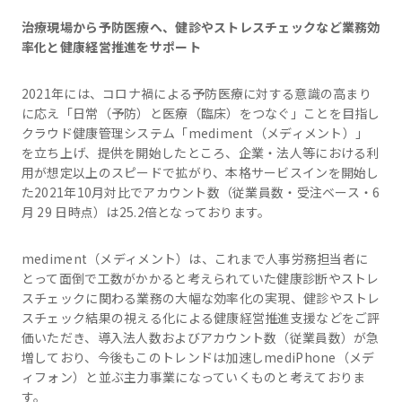
治療現場から予防医療へ、健診やストレスチェックなど業務効
率化と健康経営推進をサポート
2021年には、コロナ禍による予防医療に対する意識の高まり
に応え「日常（予防）と医療（臨床）をつなぐ」ことを目指し
クラウド健康管理システム「mediment（メディメント）」
を立ち上げ、提供を開始したところ、企業・法人等における利
用が想定以上のスピードで拡がり、本格サービスインを開始し
た2021年10月対比でアカウント数（従業員数・受注ベース・6
月 29 日時点）は25.2倍となっております。
mediment（メディメント）は、これまで人事労務担当者に
とって面倒で工数がかかると考えられていた健康診断やストレ
スチェックに関わる業務の大幅な効率化の実現、健診やストレ
スチェック結果の視える化による健康経営推進支援などをご評
価いただき、導入法人数およびアカウント数（従業員数）が急
増しており、今後もこのトレンドは加速しmediPhone（メデ
ィフォン）と並ぶ主力事業になっていくものと考えておりま
す。