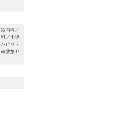
環器内科／
外科／小児
リハビリテ
救命救急セ