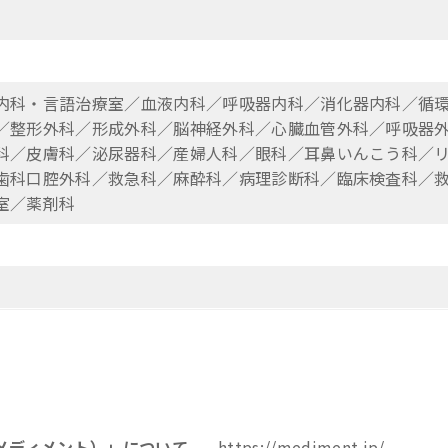
内科・言語治療室／血液内科／呼吸器内科／消化器内科／循
／整形外科／形成外科／脳神経外科／心臓血管外科／呼吸器
科／皮膚科／泌尿器科／産婦人科／眼科／耳鼻いんこう科／
歯科口腔外科／救急科／麻酔科／病理診断科／臨床検査科／
室／薬剤科
（メディメント）」について
https://mediment.jp/