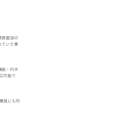
業医面談の
れていた業
能・PCR
応可能で
業員にも対