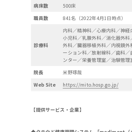
病床数
500床
職員数
841名（2022年4月1日時点）
内科／精神科／心療内科／神経
小児科／乳腺外科／消化器外科
診療科
外科／臓器移植外科／内視鏡外
ーション科／放射線科／歯科／
ンター／栄養管理室／治験管理
院長
米野琢哉
Web Site
https://mito.hosp.go.jp/
【提供サービス・企業】
◆クラウド健康管理システム 「mediment