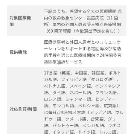
下記のうち、希望する全ての医療機関 県
対象医療機
内の救命救急センター設置病院（11 箇
関
所）県内の外国人患者受入拠点医療機関
（60 箇所程度（今後選出予定を含む））
医療従事者と外国人患者とのコミュニケ
ーションをサポートする電話等及び補助
提供機能
的手段を通じた医療機関向け24時間多言
語医療通訳サービス
17言語（英語、中国語、韓国語、ポルト
ガル語、フィリピノ語（タガログ語）、
ベトナム語、スペイン語、インドネシア
語、タイ語、ネパール語、フランス語、
ロシア語、ミャンマー語、ヒンディー
語、モンゴル語、ペルシャ語、広東語）
対応言語/時間
は毎日/24時間14言語（アラビア語、ウル
ドゥー語、クメール語、台湾語、ダリー
語、パシトゥー語、ベンガル語、ラオス
語、イタリア語、ドイツ語、トルコ語、