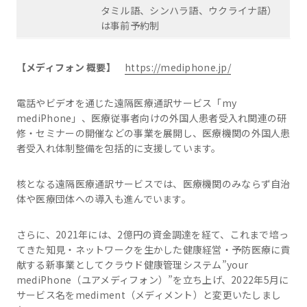
タミル語、シンハラ語、ウクライナ語）
は事前予約制
【メディフォン 概要】
https://mediphone.jp/
電話やビデオを通じた遠隔医療通訳サービス「my
mediPhone」、医療従事者向けの外国人患者受入れ関連の研
修・セミナーの開催などの事業を展開し、医療機関の外国人患
者受入れ体制整備を包括的に支援しています。
核となる遠隔医療通訳サービスでは、医療機関のみならず自治
体や医療団体への導入も進んでいます。
さらに、2021年には、2億円の資金調達を経て、これまで培っ
てきた知見・ネットワークを生かした健康経営・予防医療に貢
献する新事業としてクラウド健康管理システム”your
mediPhone（ユアメディフォン）”を立ち上げ、2022年5月に
サービス名をmediment（メディメント）と変更いたしまし