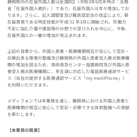
静岡県内の在留外国人数は全国8位（令和3年6月末時点：法務
省「在留外国人統計」）であり、在留外国人は年々増加してお
ります。さらに、出入国管理及び難民認定法の改正により、新
在留資格である特定技能が平成 31 年3月に開始され、労働力
不足に悩む介護や建設等の分野での受け入れを中心に、今後、
在留外国人の一層の増加が見込まれます。
上記の背景から、外国人患者・医療機関相互が安心して受診・
診療出来る環境の整備及び静岡県の外国人患者受入拠点医療機
関の増加を図るため、救命救急センター設置病院及び外国人患
者受入拠点医療機関に、多言語に対応した電話医療通訳サービ
ス（当社の提供する医療通訳サービス「my mediPhone」）
を利用いただきます。
メディフォンでは本業務を通じ、静岡県における外国人患者と
医療機関が相互に安心して受診・診療できる体制整備への貢献
を果たします。
【本業務の概要】