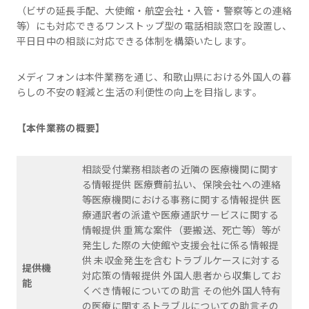
（ビザの延長手配、大使館・航空会社・入管・警察等との連絡
等）にも対応できるワンストップ型の電話相談窓口を設置し、
平日日中の相談に対応できる体制を構築いたします。
メディフォンは本件業務を通じ、和歌山県における外国人の暮
らしの不安の軽減と生活の利便性の向上を目指します。
【本件業務の概要】
相談受付業務相談者の近隣の医療機関に関す
る情報提供 医療費前払い、保険会社への連絡
等医療機関における事務に関する情報提供 医
療通訳者の派遣や医療通訳サービスに関する
情報提供 重篤な案件（要搬送、死亡等）等が
発生した際の大使館や支援会社に係る情報提
供 未収金発生を含むトラブルケースに対する
提供機
対応策の情報提供 外国人患者から収集してお
能
くべき情報についての助言 その他外国人特有
の医療に関するトラブルについての助言その