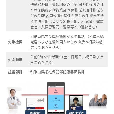
他通訳派遣、書類翻訳の手配 国内外保険会社
への保険請求代行業務 医療搬送や遺体搬送な
どの手配 各国公館や関係各所との手続き代行
その他手配（ビザの延長手配、大使館・航空
会社・入国管理局・警察等との連絡含む）
和歌山県内の医療機関からの相談 （外国人観
対象機関
光客および在留外国人からの直接の相談は想
定しておりません）
午前9時～午後5時（土・日曜日、祝日及び年
対応時間
末年始を除く）
担当部課
和歌山県福祉保健部健康局医務課