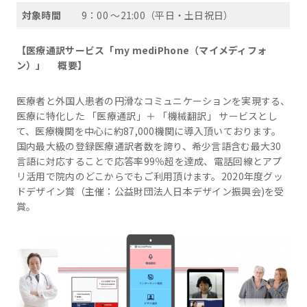
対象時間
9：00 ～21:00（平日・土日祝日）
【医療通訳サービス「
my mediPhone
（マイメディフォ
ン）」
概要】
医療者と外国人患者の円滑なコミュニケーションを実現する、
医療に特化した 「医療通訳」＋ 「機械翻訳」 サービスとし
て、医療機関を中心に約87,000機関に導入頂いております。
国内最大級の登録医療通訳者数を誇り、希少言語含む最大30
言語に対応することで応答率99％超を達成、電話回線とアプ
リ活用で院内のどこからでもご利用頂けます。2020年度グッ
ドデザイン賞（主催：公益財団法人日本デザイン振興会)を受
賞。