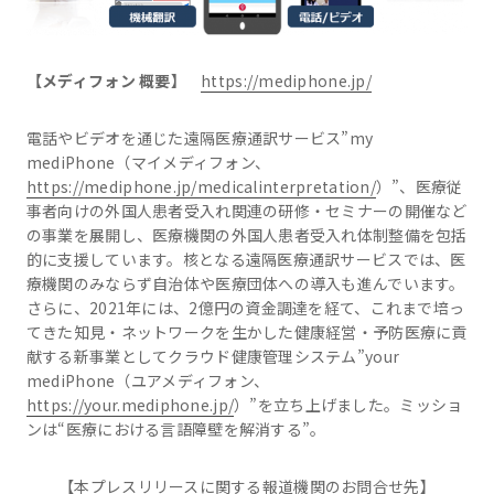
【メディフォン 概要】
https://mediphone.jp/
電話やビデオを通じた遠隔医療通訳サービス”my
mediPhone（マイメディフォン、
https://mediphone.jp/medicalinterpretation/
）”、医療従
事者向けの外国人患者受入れ関連の研修・セミナーの開催など
の事業を展開し、医療機関の外国人患者受入れ体制整備を包括
的に支援しています。核となる遠隔医療通訳サービスでは、医
療機関のみならず自治体や医療団体への導入も進んでいます。
さらに、2021年には、2億円の資金調達を経て、これまで培っ
てきた知見・ネットワークを生かした健康経営・予防医療に貢
献する新事業としてクラウド健康管理システム”your
mediPhone（ユアメディフォン、
https://your.mediphone.jp/
）”を立ち上げました。ミッショ
ンは“医療における言語障壁を解消する”。
【本プレスリリースに関する報道機関のお問合せ先】