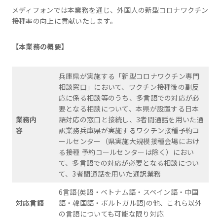
メディフォンでは本業務を通じ、外国人の新型コロナワクチン
接種率の向上に貢献いたします。
【本業務の概要】
兵庫県が実施する「新型コロナワクチン専門
相談窓口」において、ワクチン接種後の副反
応に係る相談等のうち、多言語での対応が必
要となる相談について、本県が設置する日本
業務内
語対応の窓口と接続し、3者間通話を用いた通
容
訳業務兵庫県が実施するワクチン接種予約コ
ールセンター（県実施大規模接種会場におけ
る接種 予約コールセンターは除く）におい
て、多言語での対応が必要となる相談につい
て、3者間通話を用いた通訳業務
6言語(英語・ベトナム語・スペイン語・中国
対応言語
語・韓国語・ポルトガル語)の他、これら以外
の言語についても可能な限り対応