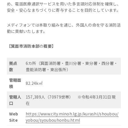
め、電話医療通訳サービスを用いた多言語対応体制を確保し、
安全・安心なまちづくりに寄与することを目的としています。
メディフォンでは本取り組みを通じ、外国人の命を守る消防活
動に貢献いたします。
【
箕面市消防本部
の
概要】
拠点
6カ所（箕面消防署・豊川分署・東分署・西分署・
数
豊能消防署・東出張所）
管轄面
82.24k㎡
積
管轄人
157,389人（70979世帯） ※令和4年3月31日現
口
在
Web
https://www.city.minoh.lg.jp/kurashi/shoubou/
Site
yobou/syoubouhonbu.html