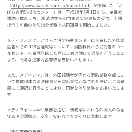
（
http://www.ibaraki-sirei.jp/index.html
）が整備した「い
ばらき消防指令センター」は、平成28年6月1日から，協議会
構成団体のうち、20消防本部33市町の災害通報の受信、出動
指令その他の消防指令業務の共同運用を開始しました。
メディフォンは、いばらき消防指令センターに入電した外国語
話者からの 119番通報等について、消防職員から受託者のコー
ルセンターへ電話発信した際に三者通話にて通訳を行うことに
より、円滑な通報内容聴取を支援いたします。
また、メディフォンは、外国語話者が係わる消防業務全般にお
いて構成団体の消防職員から電話発信がなされた際に、二者通
話にて通訳を行うことにより、円滑な消防業務を支援いたしま
す。
メディフォンは本件業務を通じ、茨城県における外国人の命を
守る消防活動と、安全・安心なまちづくりに貢献します。
【本件業務の概要】