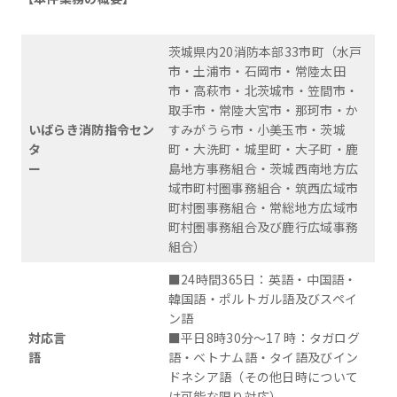
茨城県内20消防本部33市町（水戸
市・土浦市・石岡市・常陸太田
市・高萩市・北茨城市・笠間市・
取手市・常陸大宮市・那珂市・か
いばらき消防指令セン
すみがうら市・小美玉市・茨城
タ
町・大洗町・城里町・大子町・鹿
ー
島地方事務組合・茨城西南地方広
域市町村圏事務組合・筑西広域市
町村圏事務組合・常総地方広域市
町村圏事務組合及び鹿行広域事務
組合）
■24時間365日：英語・中国語・
韓国語・ポルトガル語及びスペイ
ン語
対応言
■平日8時30分～17 時：タガログ
語
語・ベトナム語・タイ語及びイン
ドネシア語（その他日時について
は可能な限り対応）