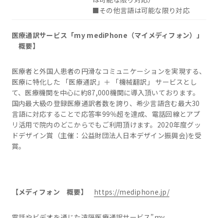
■その他言語は可能な限り対応
医療通訳サービス「
my mediPhone
（マイメディフォン）」
概要】
医療者と外国人患者の円滑なコミュニケーションを実現する、
医療に特化した 「医療通訳」＋ 「機械翻訳」 サービスとし
て、医療機関を中心に約87,000機関に導入頂いております。
国内最大級の登録医療通訳者数を誇り、希少言語含む最大30
言語に対応することで応答率99％超を達成、電話回線とアプ
リ活用で院内のどこからでもご利用頂けます。2020年度グッ
ドデザイン賞（主催：公益財団法人日本デザイン振興会)を受
賞。
【メディフォン 概要】
https://mediphone.jp/
電話やビデオを通じた遠隔医療通訳サービス”my