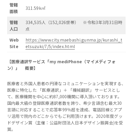
管轄
311.59k㎡
面積
管轄
334,535人（152,026世帯） ※令和3年3月31日時
人口
点
Web
https://www.city.maebashi.gunma.jp/kurashi_t
Site
etsuzuki/7/5/index.html
【医療通訳サービス「
my mediPhone
（マイメディフォ
ン）」
概要】
医療者と外国人患者の円滑なコミュニケーションを実現する、
医療に特化した 「医療通訳」＋ 「機械翻訳」 サービスとし
て、医療機関を中心に約87,000機関に導入頂いております。
国内最大級の登録医療通訳者数を誇り、希少言語含む最大30
言語に対応することで応答率99％超を達成、電話回線とアプ
リ活用で院内のどこからでもご利用頂けます。2020年度グッ
ドデザイン賞（主催：公益財団法人日本デザイン振興会)を受
賞。