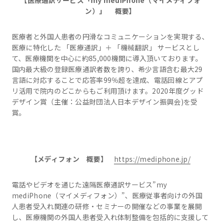
【医療通訳サービス「
my mediPhone
（マイメディフォ
ン）」
概要】
医療者と外国人患者の円滑なコミュニケーションを実現する、
医療に特化した 「医療通訳」＋ 「機械翻訳」 サービスとし
て、医療機関を中心に約85,000機関に導入頂いております。
国内最大級の登録医療通訳者数を誇り、希少言語含む最大29
言語に対応することで応答率99％超を達成、電話回線とアプ
リ活用で院内のどこからもご利用頂けます。2020年度グッド
デザイン賞（主催：公益財団法人日本デザイン振興会)を受
賞。
【メディフォン 概要】
https://mediphone.jp/
電話やビデオを通じた遠隔医療通訳サービス”my
mediPhone（マイメディフォン）”、医療従事者向けの外国
人患者受入れ関連の研修・セミナーの開催などの事業を展開
し、医療機関の外国人患者受入れ体制整備を包括的に支援して