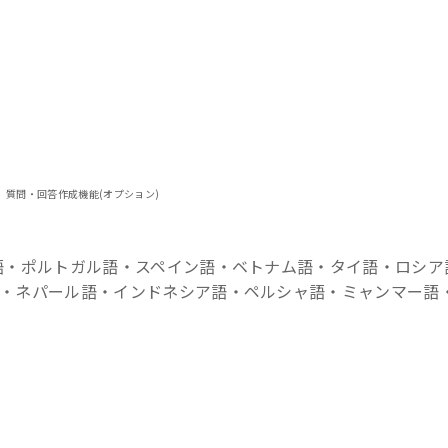
、質問・回答作成機能(オプション)
ポルトガル語・スペイン語・ベトナム語・タイ語・ロシア
語・ネパール語・インドネシア語・ペルシャ語・ミャンマー