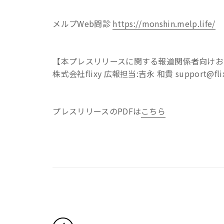
メルプWeb問診
https://monshin.melp.life/
【本プレスリリースに関する報道関係者向け
株式会社flixy 広報担当:吉永 和貴 support@flixy.
プレスリリースのPDFは
こちら