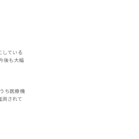
にしている
り、今後も大幅
、うち医療機
と推測されて