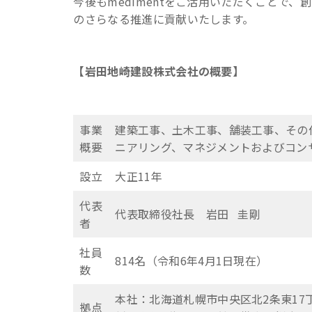
今後もmedimentをご活用いただくことで
のさらなる推進に貢献いたします。
【岩田地崎建設株式会社の概要】
事業
建築工事、土木工事、舗装工事、その
概要
ニアリング、マネジメントおよびコン
設立
大正11年
代表
代表取締役社長 岩田 圭剛
者
社員
814名（令和6年4月1日現在）
数
本社：北海道札幌市中央区北2条東1
拠点