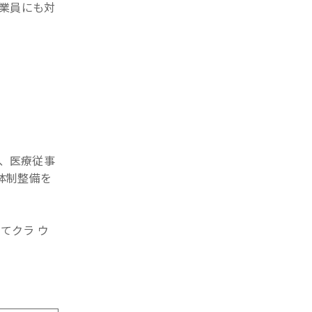
業員にも対
、医療従事
体制整備を
てクラ ウ