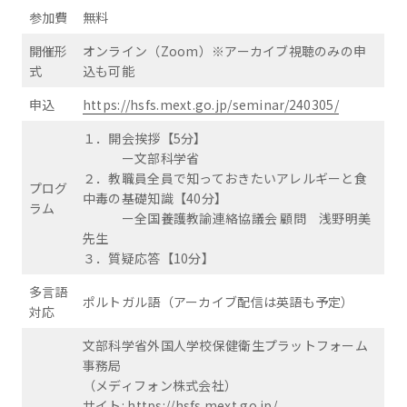
参加費
無料
開催形
オンライン（Zoom）※アーカイブ視聴のみの申
式
込も可能
申込
https://hsfs.mext.go.jp/seminar/240305/
１．開会挨拶【5分】
ー文部科学省
２．教職員全員で知っておきたいアレルギーと食
プログ
中毒の基礎知識【40分】
ラム
ー全国養護教諭連絡協議会 顧問 浅野明美
先生
３．質疑応答【10分】
多言語
ポルトガル語（アーカイブ配信は英語も予定）
対応
文部科学省外国人学校保健衛生プラットフォーム
事務局
（メディフォン株式会社）
サイト:
https://hsfs.mext.go.jp/