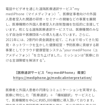
電話やビデオを通じた遠隔医療通訳サービス”my
mediPhone（マイメディフォン）”、医療従事者向けの外国
人患者受入れ関連の研修・セミナーの開催などの事業を展開
し、医療機関の外国人患者受入れ体制整備を包括的に支援して
います。核となる遠隔医療通訳サービスでは、医療機関のみな
らず自治体や医療団体への導入も進んでいます。さらに、
2021年には、2億円の資金調達を経て、これまで培ってきた知
見・ネットワークを生かした健康経営・予防医療に貢献する新
事業としてクラウド健康管理システム”your mediPhone（ユ
アメディフォン）”を立ち上げました。ミッションは“医療にお
ける言語障壁を解消する”。
【医療通訳サービス「my mediPhone」 概要】
https://mediphone.jp/medicalinterpretation/
医療者と外国人患者の円滑なコミュニケーションを実現する、
医療に特化した 「医療通訳」＋ 「機械翻訳」 サービスとし
て、医療機関を中心に約85,000機関に導入頂いております。