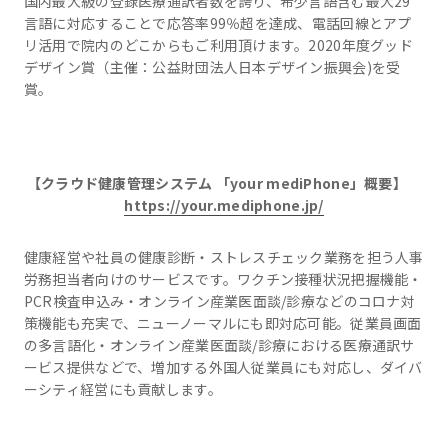
国内最大級の登録医療通訳者数を誇り、希少言語含む最大29
言語に対応することで応答率99％超を達成、電話回線とアプ
リ活用で院内のどこからもご利用頂けます。2020年度グッド
デザイン賞（主催：公益財団法人日本デザイン振興会)を受
賞。
【クラウド健康管理システム 「your mediPhone」概要】
https://your.mediphone.jp/
健康経営や社員の健康診断・ストレスチェック業務を担う人事
労務担当者向けのサービスです。ワクチン接種状況把握機能・
PCR検査申込み・オンライン産業医面談/診療などのコロナ対
策機能も充実で、ニューノーマルにも即対応可能。従業員画面
の多言語化・オンライン産業医面談/診療における医療通訳サ
ービス提供などで、増加する外国人従業員にも対応し、ダイバ
ーシティ経営にも貢献します。