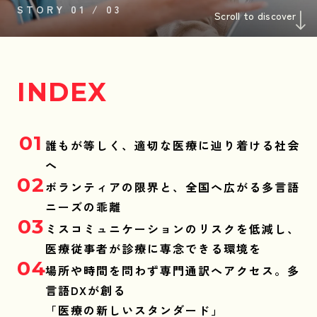
STORY 01 / 03
Scroll to discover
INDEX
01
誰もが等しく、適切な医療に辿り着ける社会
へ
02
ボランティアの限界と、全国へ広がる多言語
ニーズの乖離
03
ミスコミュニケーションのリスクを低減し、
医療従事者が診療に専念できる環境を
04
場所や時間を問わず専門通訳へアクセス。多
言語DXが創る
「医療の新しいスタンダード」