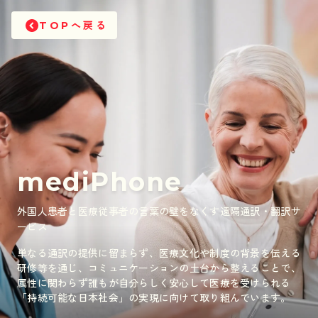
へ戻る
TOP
mediPhone
外国人患者と医療従事者の言葉の壁をなくす遠隔通訳・翻訳サ
ービス
単なる通訳の提供に留まらず、医療文化や制度の背景を伝える
研修等を通じ、コミュニケーションの土台から整えることで、
属性に関わらず誰もが自分らしく安心して医療を受けられる
「持続可能な日本社会」の実現に向けて取り組んでいます。